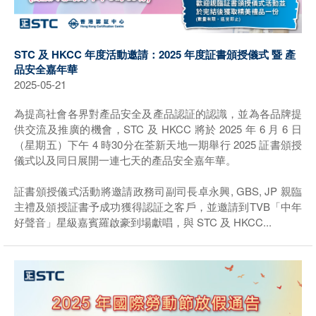
STC 及 HKCC 年度活動邀請：2025 年度証書頒授儀式 暨 產
品安全嘉年華
2025-05-21
為提高社會各界對產品安全及產品認証的認識，並為各品牌提
供交流及推廣的機會，STC 及 HKCC 將於 2025 年 6 月 6 日
（星期五）下午 4 時30分在荃新天地一期舉行 2025 証書頒授
儀式以及同日展開一連七天的產品安全嘉年華。
証書頒授儀式活動將邀請政務司副司長卓永興, GBS, JP 親臨
主禮及頒授証書予成功獲得認証之客戶，並邀請到TVB「中年
好聲音」星級嘉賓羅啟豪到場獻唱，與 STC 及 HKCC...