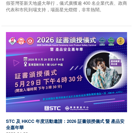
假荃灣荃新天地盛大舉行，儀式廣獲逾 400 名企業代表、政商
代表和市民到場支持，場面星光熠熠，非常熱鬧。
STC 及 HKCC 年度活動邀請：2026 証書頒授儀式 暨 產品安
全嘉年華