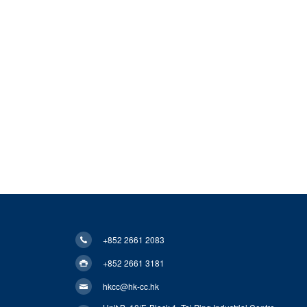
+852 2661 2083
+852 2661 3181
hkcc@hk-cc.hk