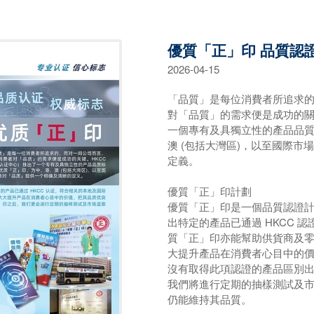
優質「正」印 品質認
2026-04-15
「品質」是每位消費者所追求
對「品質」的需求便是成功的關鍵。
一個專有及具獨立性的產品品質
澳 (包括大灣區)，以至國際
定義。
優質「正」印計劃
優質「正」印是一個品質認證
出特定的產品已通過 HKCC 
質「正」印亦能幫助供貨商及
大提升產品在消費者心目中的
沒有取得此項認證的產品區別
我們將進行定期的抽樣測試及
仍能維持其品質。