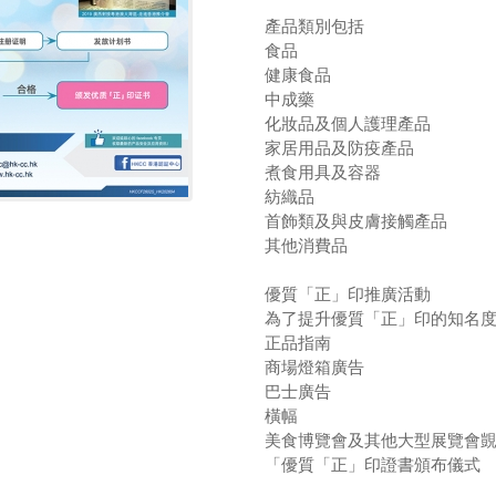
產品類別包括
食品
健康食品
中成藥
化妝品及個人護理產品
家居用品及防疫產品
煮食用具及容器
紡織品
首飾類及與皮膚接觸產品
其他消費品
優質「正」印推廣活動
為了提升優質「正」印的知名
正品指南
商場燈箱廣告
巴士廣告
橫幅
美食博覽會及其他大型展覽會
「優質「正」印證書頒布儀式