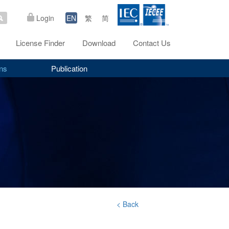
Login
EN
繁
简
License Finder
Download
Contact Us
ns
Publication
< Back