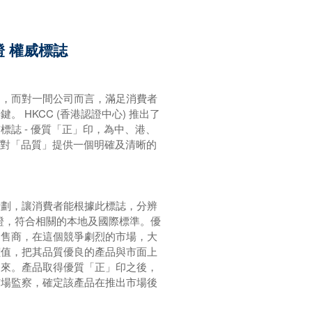
證 權威標誌
的，而對一間公司而言，滿足消費者
 HKCC (香港認證中心) 推出了
標誌 - 優質「正」印，為中、港、
市場對「品質」提供一個明確及清晰的
計劃，讓消費者能根據此標誌，分辨
認證，符合相關的本地及國際標準。優
零售商，在這個競爭劇烈的市場，大
價值，把其品質優良的產品與市面上
出來。產品取得優質「正」印之後，
市場監察，確定該產品在推出市場後